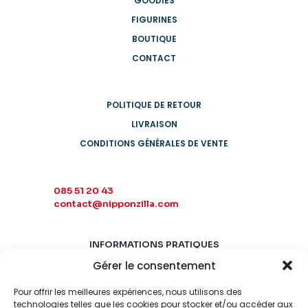
GOODIES
FIGURINES
BOUTIQUE
CONTACT
POLITIQUE DE RETOUR
LIVRAISON
CONDITIONS GÉNÉRALES DE VENTE
085 51 20 43
contact@nipponzilla.com
INFORMATIONS PRATIQUES
Gérer le consentement
MARDI-SAMEDI
10:00 - 18:00
Pour offrir les meilleures expériences, nous utilisons des
LUNDI-DIMANCHE
technologies telles que les cookies pour stocker et/ou accéder aux