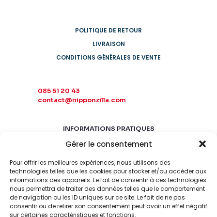
POLITIQUE DE RETOUR
LIVRAISON
CONDITIONS GÉNÉRALES DE VENTE
085 51 20 43
contact@nipponzilla.com
INFORMATIONS PRATIQUES
Gérer le consentement
MARDI-SAMEDI
10:00 - 18:00
Pour offrir les meilleures expériences, nous utilisons des
LUNDI-DIMANCHE
technologies telles que les cookies pour stocker et/ou accéder aux
FERMÉ
informations des appareils. Le fait de consentir à ces technologies
nous permettra de traiter des données telles que le comportement
de navigation ou les ID uniques sur ce site. Le fait de ne pas
consentir ou de retirer son consentement peut avoir un effet négatif
sur certaines caractéristiques et fonctions.