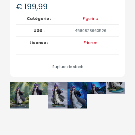
€
199,99
Catégorie :
Figurine
UGS :
4580828660526
License :
Frieren
Rupture de stock