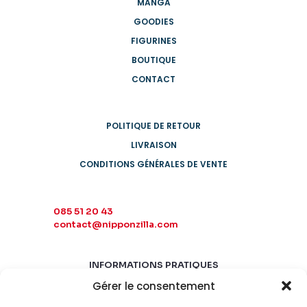
MANGA
GOODIES
FIGURINES
BOUTIQUE
CONTACT
POLITIQUE DE RETOUR
LIVRAISON
CONDITIONS GÉNÉRALES DE VENTE
085 51 20 43
contact@nipponzilla.com
INFORMATIONS PRATIQUES
Gérer le consentement
MARDI-SAMEDI
10:00 - 18:00