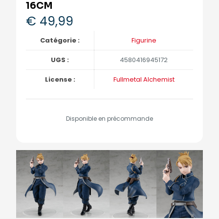
16CM
€
49,99
Catégorie :
Figurine
UGS :
4580416945172
License :
Fullmetal Alchemist
Disponible en précommande