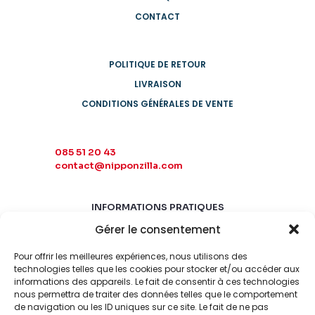
CONTACT
POLITIQUE DE RETOUR
LIVRAISON
CONDITIONS GÉNÉRALES DE VENTE
085 51 20 43
contact@nipponzilla.com
INFORMATIONS PRATIQUES
Gérer le consentement
MARDI-SAMEDI
10:00 - 18:00
Pour offrir les meilleures expériences, nous utilisons des
LUNDI-DIMANCHE
technologies telles que les cookies pour stocker et/ou accéder aux
FERMÉ
informations des appareils. Le fait de consentir à ces technologies
nous permettra de traiter des données telles que le comportement
de navigation ou les ID uniques sur ce site. Le fait de ne pas