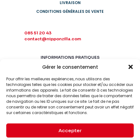
LIVRAISON
CONDITIONS GÉNÉRALES DE VENTE
085 51 20 43
contact@nipponzilla.com
INFORMATIONS PRATIQUES
Gérer le consentement
MARDI-SAMEDI
10:00 - 18:00
Pour offrir les meilleures expériences, nous utilisons des
LUNDI-DIMANCHE
technologies telles que les cookies pour stocker et/ou accéder aux
informations des appareils. Le fait de consentir à ces technologies
FERMÉ
nous permettra de traiter des données telles que le comportement
de navigation ou les ID uniques sur ce site. Le fait de ne pas
consentir ou de retirer son consentement peut avoir un effet négatif
sur certaines caractéristiques et fonctions.
Accepter