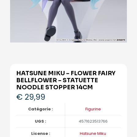
HATSUNE MIKU – FLOWER FAIRY
BELLFLOWER – STATUETTE
NOODLE STOPPER 14CM
€
29,99
Catégorie :
Figurine
UGS :
4571623513766
License :
Hatsune Miku