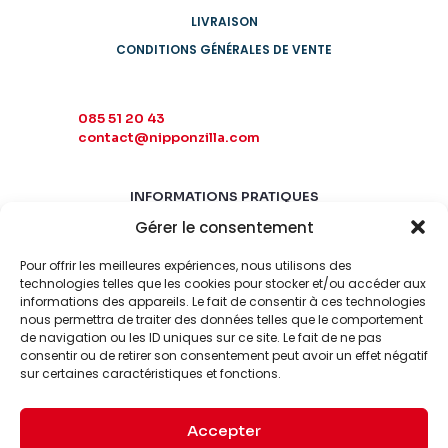
LIVRAISON
CONDITIONS GÉNÉRALES DE VENTE
085 51 20 43
contact@nipponzilla.com
INFORMATIONS PRATIQUES
Gérer le consentement
MARDI-SAMEDI
10:00 - 18:00
Pour offrir les meilleures expériences, nous utilisons des
LUNDI-DIMANCHE
technologies telles que les cookies pour stocker et/ou accéder aux
informations des appareils. Le fait de consentir à ces technologies
FERMÉ
nous permettra de traiter des données telles que le comportement
de navigation ou les ID uniques sur ce site. Le fait de ne pas
consentir ou de retirer son consentement peut avoir un effet négatif
sur certaines caractéristiques et fonctions.
Accepter