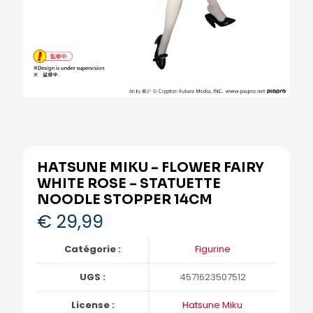
HATSUNE MIKU – FLOWER FAIRY
WHITE ROSE – STATUETTE
NOODLE STOPPER 14CM
€
29,99
Catégorie :
Figurine
UGS :
4571623507512
License :
Hatsune Miku