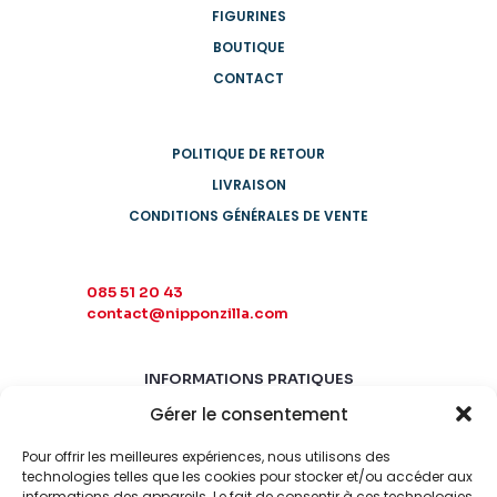
FIGURINES
BOUTIQUE
CONTACT
POLITIQUE DE RETOUR
LIVRAISON
CONDITIONS GÉNÉRALES DE VENTE
085 51 20 43
contact@nipponzilla.com
INFORMATIONS PRATIQUES
Gérer le consentement
MARDI-SAMEDI
10:00 - 18:00
Pour offrir les meilleures expériences, nous utilisons des
LUNDI-DIMANCHE
technologies telles que les cookies pour stocker et/ou accéder aux
informations des appareils. Le fait de consentir à ces technologies
FERMÉ