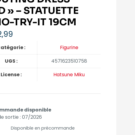
D » – STATUETTE
IO-TRY-IT 19CM
,99
atégorie :
Figurine
UGS :
4571623510758
License :
Hatsune Miku
mmande disponible
e sortie : 07/2026
Disponible en précommande