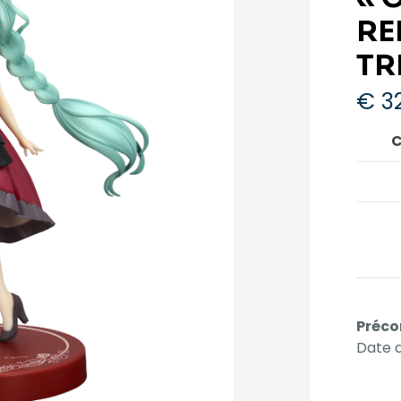
RE
TR
€
32
C
Préco
Date d