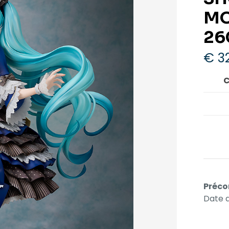
MO
26
€
3
C
Préco
Date d