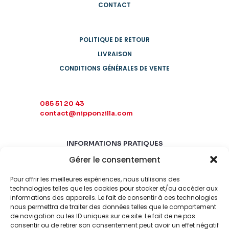
CONTACT
POLITIQUE DE RETOUR
LIVRAISON
CONDITIONS GÉNÉRALES DE VENTE
085 51 20 43
contact@nipponzilla.com
INFORMATIONS PRATIQUES
Gérer le consentement
MARDI-SAMEDI
10:00 - 18:00
Pour offrir les meilleures expériences, nous utilisons des
LUNDI-DIMANCHE
technologies telles que les cookies pour stocker et/ou accéder aux
FERMÉ
informations des appareils. Le fait de consentir à ces technologies
nous permettra de traiter des données telles que le comportement
de navigation ou les ID uniques sur ce site. Le fait de ne pas
consentir ou de retirer son consentement peut avoir un effet négatif