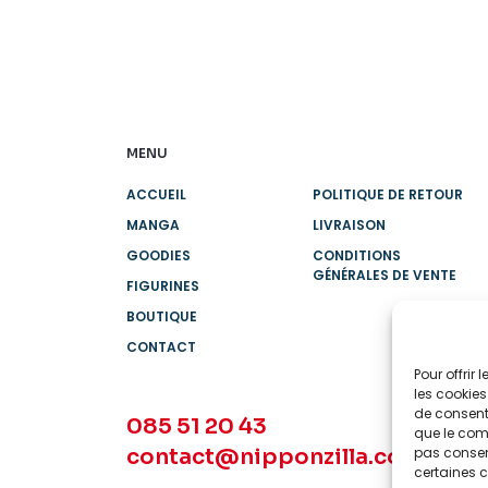
MENU
ACCUEIL
POLITIQUE DE RETOUR
MANGA
LIVRAISON
GOODIES
CONDITIONS
GÉNÉRALES DE VENTE
FIGURINES
BOUTIQUE
CONTACT
Pour offrir
les cookies
de consenti
085 51 20 43
que le comp
contact@nipponzilla.com
pas consent
certaines c