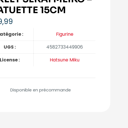
ATUETTE 15CM
9,99
atégorie :
Figurine
UGS :
4582733449906
License :
Hatsune Miku
Disponible en précommande