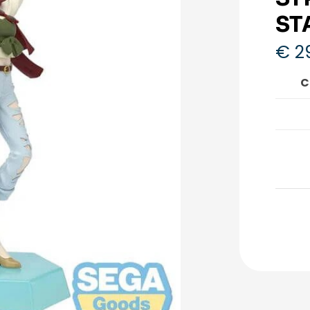
ST
€
2
C