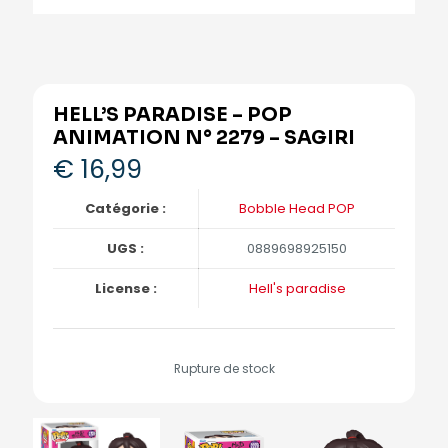
HELL’S PARADISE – POP
ANIMATION N° 2279 – SAGIRI
€
16,99
Catégorie :
Bobble Head POP
UGS :
0889698925150
License :
Hell's paradise
Rupture de stock