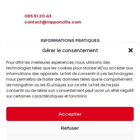
085 51 20 43
contact@nipponzilla.com
INFORMATIONS PRATIQUES
Gérer le consentement
MARDI-SAMEDI
10:00 - 18:00
Pour offrir les meilleures expériences, nous utilisons des
LUNDI-DIMANCHE
technologies telles que les cookies pour stocker et/ou accéder aux
informations des appareils. Le fait de consentir à ces technologies
FERMÉ
nous permettra de traiter des données telles que le comportement
de navigation ou les ID uniques sur ce site. Le fait de ne pas
consentir ou de retirer son consentement peut avoir un effet négatif
sur certaines caractéristiques et fonctions.
Accepter
© 2026 Nipponzilla. Tous
Mentions
Refuser
droits réservés.
légales