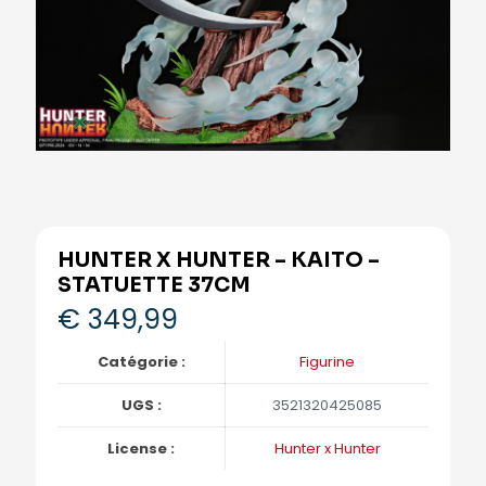
HUNTER X HUNTER – KAITO –
STATUETTE 37CM
€
349,99
Catégorie :
Figurine
UGS :
3521320425085
License :
Hunter x Hunter