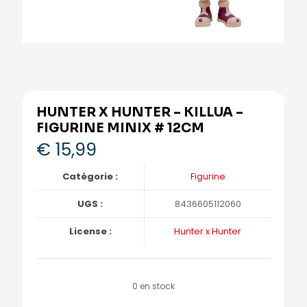
HUNTER X HUNTER – KILLUA –
FIGURINE MINIX # 12CM
€
15,99
Catégorie :
Figurine
UGS :
8436605112060
License :
Hunter x Hunter
0 en stock