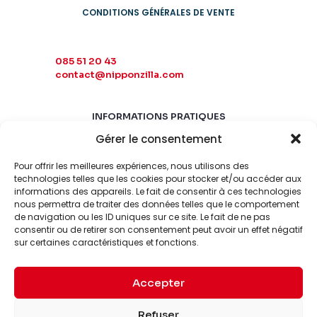
CONDITIONS GÉNÉRALES DE VENTE
085 51 20 43
contact@nipponzilla.com
INFORMATIONS PRATIQUES
Gérer le consentement
MARDI-SAMEDI
10:00 - 18:00
Pour offrir les meilleures expériences, nous utilisons des
LUNDI-DIMANCHE
technologies telles que les cookies pour stocker et/ou accéder aux
informations des appareils. Le fait de consentir à ces technologies
FERMÉ
nous permettra de traiter des données telles que le comportement
de navigation ou les ID uniques sur ce site. Le fait de ne pas
consentir ou de retirer son consentement peut avoir un effet négatif
sur certaines caractéristiques et fonctions.
Accepter
© 2026 Nipponzilla. Tous
Mentions
Refuser