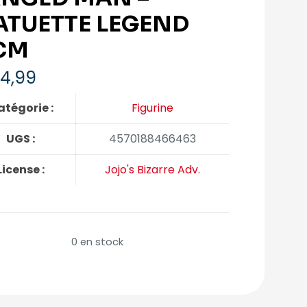
ATUETTE LEGEND
CM
4,99
tégorie :
Figurine
UGS :
4570188466463
License :
Jojo's Bizarre Adv.
0 en stock