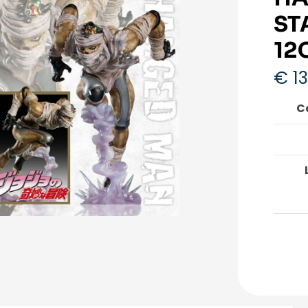
ST
12
€
13
Ca