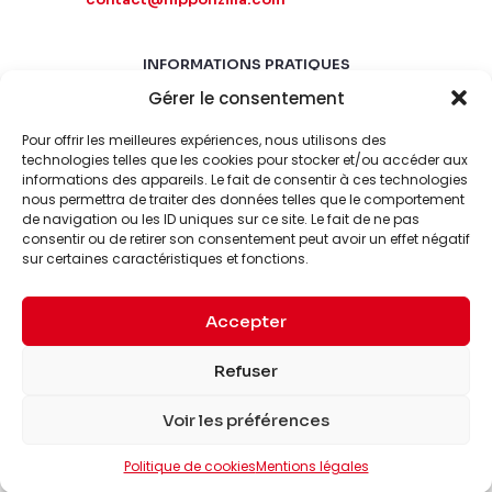
INFORMATIONS PRATIQUES
Gérer le consentement
MARDI-SAMEDI
10:00 - 18:00
Pour offrir les meilleures expériences, nous utilisons des
LUNDI-DIMANCHE
technologies telles que les cookies pour stocker et/ou accéder aux
informations des appareils. Le fait de consentir à ces technologies
FERMÉ
nous permettra de traiter des données telles que le comportement
de navigation ou les ID uniques sur ce site. Le fait de ne pas
consentir ou de retirer son consentement peut avoir un effet négatif
sur certaines caractéristiques et fonctions.
Accepter
© 2026 Nipponzilla. Tous
Mentions
Refuser
droits réservés.
légales
Voir les préférences
Politique de cookies
Mentions légales