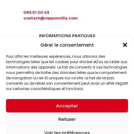
085 51 20 43
contact@nipponzilla.com
INFORMATIONS PRATIQUES
Gérer le consentement
MARDI-SAMEDI
10:00 - 18:00
Pour offrir les meilleures expériences, nous utilisons des
LUNDI-DIMANCHE
technologies telles que les cookies pour stocker et/ou accéder aux
informations des appareils. Le fait de consentir à ces technologies
FERMÉ
nous permettra de traiter des données telles que le comportement
de navigation ou les ID uniques sur ce site. Le fait de ne pas
consentir ou de retirer son consentement peut avoir un effet négatif
sur certaines caractéristiques et fonctions.
Accepter
© 2026 Nipponzilla. Tous
Mentions
Refuser
droits réservés.
légales
Voir les préférences