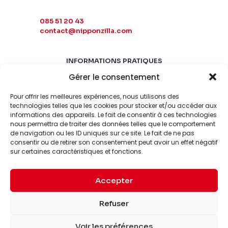
085 51 20 43
contact@nipponzilla.com
INFORMATIONS PRATIQUES
Gérer le consentement
MARDI-SAMEDI
10:00 - 18:00
Pour offrir les meilleures expériences, nous utilisons des
LUNDI-DIMANCHE
technologies telles que les cookies pour stocker et/ou accéder aux
informations des appareils. Le fait de consentir à ces technologies
FERMÉ
nous permettra de traiter des données telles que le comportement
de navigation ou les ID uniques sur ce site. Le fait de ne pas
consentir ou de retirer son consentement peut avoir un effet négatif
sur certaines caractéristiques et fonctions.
Accepter
© 2026 Nipponzilla. Tous
Mentions
Refuser
droits réservés.
légales
Voir les préférences