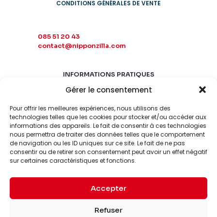
CONDITIONS GÉNÉRALES DE VENTE
085 51 20 43
contact@nipponzilla.com
INFORMATIONS PRATIQUES
Gérer le consentement
MARDI-SAMEDI
10:00 - 18:00
Pour offrir les meilleures expériences, nous utilisons des
LUNDI-DIMANCHE
technologies telles que les cookies pour stocker et/ou accéder aux
informations des appareils. Le fait de consentir à ces technologies
FERMÉ
nous permettra de traiter des données telles que le comportement
de navigation ou les ID uniques sur ce site. Le fait de ne pas
consentir ou de retirer son consentement peut avoir un effet négatif
sur certaines caractéristiques et fonctions.
Accepter
© 2026 Nipponzilla. Tous
Mentions
Refuser