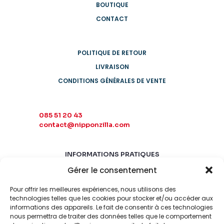
BOUTIQUE
CONTACT
POLITIQUE DE RETOUR
LIVRAISON
CONDITIONS GÉNÉRALES DE VENTE
085 51 20 43
contact@nipponzilla.com
INFORMATIONS PRATIQUES
Gérer le consentement
MARDI-SAMEDI
10:00 - 18:00
Pour offrir les meilleures expériences, nous utilisons des
LUNDI-DIMANCHE
technologies telles que les cookies pour stocker et/ou accéder aux
informations des appareils. Le fait de consentir à ces technologies
FERMÉ
nous permettra de traiter des données telles que le comportement