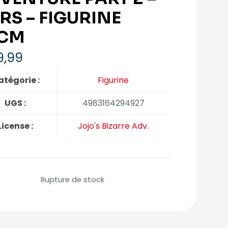
RS – FIGURINE
CM
9,99
tégorie :
Figurine
UGS :
4983164294927
License :
Jojo's Bizarre Adv.
Rupture de stock