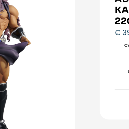
KA
22
€
3
Ca