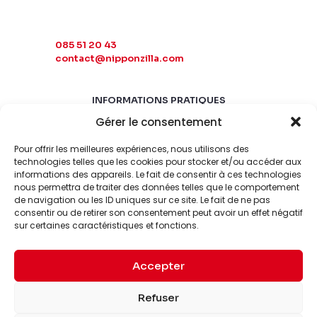
085 51 20 43
contact@nipponzilla.com
INFORMATIONS PRATIQUES
Gérer le consentement
MARDI-SAMEDI
10:00 - 18:00
Pour offrir les meilleures expériences, nous utilisons des
LUNDI-DIMANCHE
technologies telles que les cookies pour stocker et/ou accéder aux
informations des appareils. Le fait de consentir à ces technologies
FERMÉ
nous permettra de traiter des données telles que le comportement
de navigation ou les ID uniques sur ce site. Le fait de ne pas
consentir ou de retirer son consentement peut avoir un effet négatif
sur certaines caractéristiques et fonctions.
Accepter
© 2026 Nipponzilla. Tous
Mentions
Refuser
droits réservés.
légales