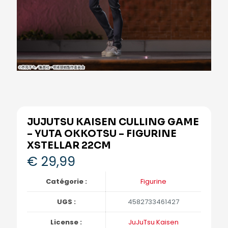
JUJUTSU KAISEN CULLING GAME
– YUTA OKKOTSU – FIGURINE
XSTELLAR 22CM
€
29,99
Catégorie :
Figurine
UGS :
4582733461427
License :
JuJuTsu Kaisen