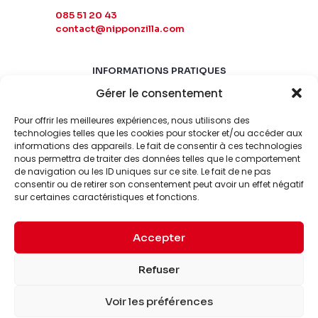
085 51 20 43
contact@nipponzilla.com
INFORMATIONS PRATIQUES
Gérer le consentement
MARDI-SAMEDI
10:00 - 18:00
Pour offrir les meilleures expériences, nous utilisons des
LUNDI-DIMANCHE
technologies telles que les cookies pour stocker et/ou accéder aux
informations des appareils. Le fait de consentir à ces technologies
FERMÉ
nous permettra de traiter des données telles que le comportement
de navigation ou les ID uniques sur ce site. Le fait de ne pas
consentir ou de retirer son consentement peut avoir un effet négatif
sur certaines caractéristiques et fonctions.
Accepter
© 2026 Nipponzilla. Tous
Mentions
Refuser
droits réservés.
légales
Voir les préférences