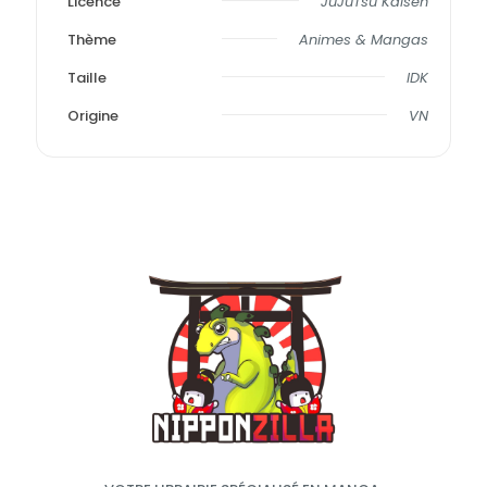
Licence
JuJuTsu Kaisen
Thème
Animes & Mangas
Taille
IDK
Origine
VN