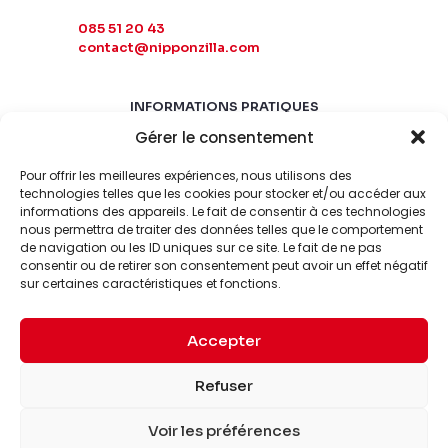
085 51 20 43
contact@nipponzilla.com
INFORMATIONS PRATIQUES
Gérer le consentement
MARDI-SAMEDI
10:00 - 18:00
Pour offrir les meilleures expériences, nous utilisons des
LUNDI-DIMANCHE
technologies telles que les cookies pour stocker et/ou accéder aux
informations des appareils. Le fait de consentir à ces technologies
FERMÉ
nous permettra de traiter des données telles que le comportement
de navigation ou les ID uniques sur ce site. Le fait de ne pas
consentir ou de retirer son consentement peut avoir un effet négatif
sur certaines caractéristiques et fonctions.
Accepter
© 2026 Nipponzilla. Tous
Mentions
Refuser
droits réservés.
légales
Voir les préférences