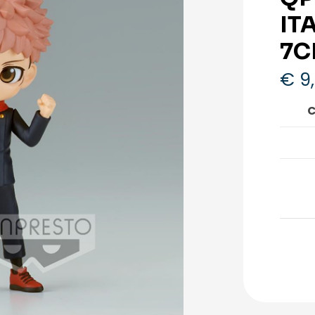
IT
7C
€
9
C