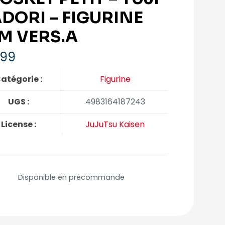
ADORI – FIGURINE
M VERS.A
,99
atégorie :
Figurine
UGS :
4983164187243
License :
JuJuTsu Kaisen
Disponible en précommande