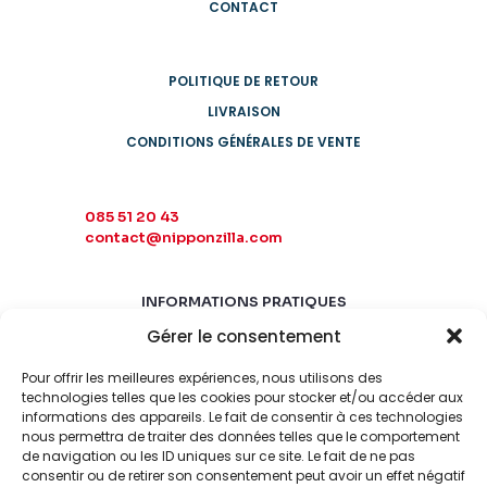
CONTACT
POLITIQUE DE RETOUR
LIVRAISON
CONDITIONS GÉNÉRALES DE VENTE
085 51 20 43
contact@nipponzilla.com
INFORMATIONS PRATIQUES
Gérer le consentement
MARDI-SAMEDI
10:00 - 18:00
Pour offrir les meilleures expériences, nous utilisons des
LUNDI-DIMANCHE
technologies telles que les cookies pour stocker et/ou accéder aux
informations des appareils. Le fait de consentir à ces technologies
FERMÉ
nous permettra de traiter des données telles que le comportement
de navigation ou les ID uniques sur ce site. Le fait de ne pas
consentir ou de retirer son consentement peut avoir un effet négatif