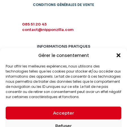
CONDITIONS GÉNÉRALES DE VENTE
085 51 20 43
contact@nipponzilla.com
INFORMATIONS PRATIQUES
Gérer le consentement
MARDI-SAMEDI
10:00 - 18:00
Pour offrir les meilleures expériences, nous utilisons des
LUNDI-DIMANCHE
technologies telles que les cookies pour stocker et/ou accéder aux
informations des appareils. Le fait de consentir à ces technologies
FERMÉ
nous permettra de traiter des données telles que le comportement
de navigation ou les ID uniques sur ce site. Le fait de ne pas
consentir ou de retirer son consentement peut avoir un effet négatif
sur certaines caractéristiques et fonctions.
Accepter
© 2026 Nipponzilla. Tous
Mentions
Refuser