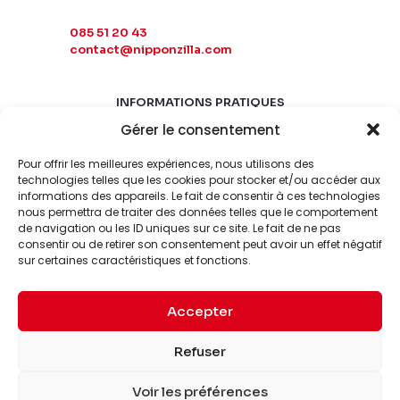
085 51 20 43
contact@nipponzilla.com
INFORMATIONS PRATIQUES
Gérer le consentement
MARDI-SAMEDI
10:00 - 18:00
Pour offrir les meilleures expériences, nous utilisons des
LUNDI-DIMANCHE
technologies telles que les cookies pour stocker et/ou accéder aux
informations des appareils. Le fait de consentir à ces technologies
FERMÉ
nous permettra de traiter des données telles que le comportement
de navigation ou les ID uniques sur ce site. Le fait de ne pas
consentir ou de retirer son consentement peut avoir un effet négatif
sur certaines caractéristiques et fonctions.
Accepter
© 2026 Nipponzilla. Tous
Mentions
Refuser
droits réservés.
légales
Voir les préférences