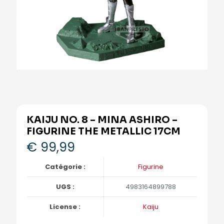
KAIJU NO. 8 – MINA ASHIRO –
FIGURINE THE METALLIC 17CM
€
99,99
Catégorie :
Figurine
UGS :
4983164899788
License :
Kaiju