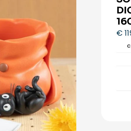
DI
16
€
11
C