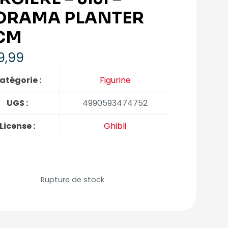
ORAMA PLANTER
CM
9,99
atégorie :
Figurine
UGS :
4990593474752
License :
Ghibli
Rupture de stock