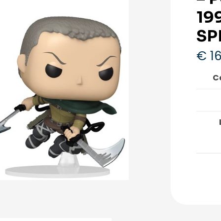
19
SP
€
16
C