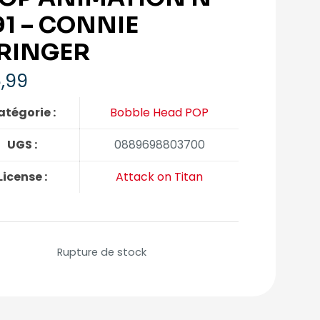
91 – CONNIE
RINGER
,99
atégorie :
Bobble Head POP
UGS :
0889698803700
License :
Attack on Titan
Rupture de stock