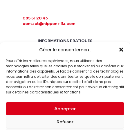
085 51 20 43
contact@nipponzilla.com
INFORMATIONS PRATIQUES
Gérer le consentement
MARDI-SAMEDI
10:00 - 18:00
Pour offrir les meilleures expériences, nous utilisons des
LUNDI-DIMANCHE
technologies telles que les cookies pour stocker et/ou accéder aux
informations des appareils. Le fait de consentir à ces technologies
FERMÉ
nous permettra de traiter des données telles que le comportement
de navigation ou les ID uniques sur ce site. Le fait de ne pas
consentir ou de retirer son consentement peut avoir un effet négatif
sur certaines caractéristiques et fonctions.
Accepter
© 2026 Nipponzilla. Tous
Mentions
Refuser
droits réservés.
légales