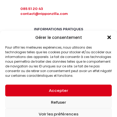
085 51 20 43
contact@nipponzilla.com
INFORMATIONS PRATIQUES
Gérer le consentement
MARDI-SAMEDI
10:00 - 18:00
Pour offrir les meilleures expériences, nous utilisons des
LUNDI-DIMANCHE
technologies telles que les cookies pour stocker et/ou accéder aux
informations des appareils. Le fait de consentir à ces technologies
FERMÉ
nous permettra de traiter des données telles que le comportement
de navigation ou les ID uniques sur ce site. Le fait de ne pas
consentir ou de retirer son consentement peut avoir un effet négatif
sur certaines caractéristiques et fonctions.
Accepter
© 2026 Nipponzilla. Tous
Mentions
Refuser
droits réservés.
légales
Voir les préférences