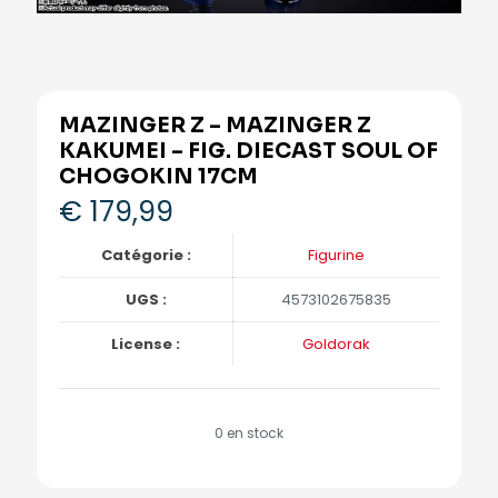
MAZINGER Z – MAZINGER Z
KAKUMEI – FIG. DIECAST SOUL OF
CHOGOKIN 17CM
€
179,99
Catégorie :
Figurine
UGS :
4573102675835
License :
Goldorak
0 en stock