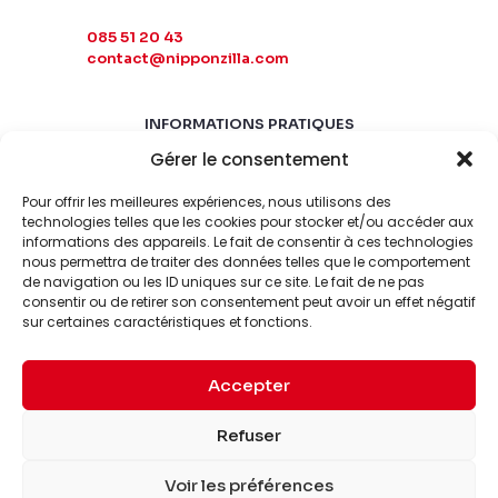
085 51 20 43
contact@nipponzilla.com
INFORMATIONS PRATIQUES
Gérer le consentement
MARDI-SAMEDI
10:00 - 18:00
Pour offrir les meilleures expériences, nous utilisons des
LUNDI-DIMANCHE
technologies telles que les cookies pour stocker et/ou accéder aux
informations des appareils. Le fait de consentir à ces technologies
FERMÉ
nous permettra de traiter des données telles que le comportement
de navigation ou les ID uniques sur ce site. Le fait de ne pas
consentir ou de retirer son consentement peut avoir un effet négatif
sur certaines caractéristiques et fonctions.
Accepter
© 2026 Nipponzilla. Tous
Mentions
Refuser
droits réservés.
légales
Voir les préférences