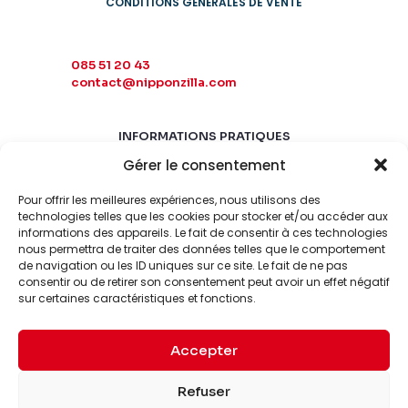
CONDITIONS GÉNÉRALES DE VENTE
085 51 20 43
contact@nipponzilla.com
INFORMATIONS PRATIQUES
Gérer le consentement
MARDI-SAMEDI
10:00 - 18:00
Pour offrir les meilleures expériences, nous utilisons des
LUNDI-DIMANCHE
technologies telles que les cookies pour stocker et/ou accéder aux
informations des appareils. Le fait de consentir à ces technologies
FERMÉ
nous permettra de traiter des données telles que le comportement
de navigation ou les ID uniques sur ce site. Le fait de ne pas
consentir ou de retirer son consentement peut avoir un effet négatif
sur certaines caractéristiques et fonctions.
Accepter
© 2026 Nipponzilla. Tous
Mentions
Refuser
droits réservés.
légales