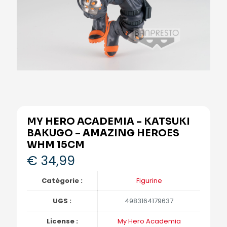
MY HERO ACADEMIA – KATSUKI
BAKUGO – AMAZING HEROES
WHM 15CM
€
34,99
Catégorie :
Figurine
UGS :
4983164179637
License :
My Hero Academia