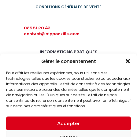
CONDITIONS GÉNÉRALES DE VENTE
085 51 20 43
contact@nipponzilla.com
INFORMATIONS PRATIQUES
Gérer le consentement
MARDI-SAMEDI
10:00 - 18:00
Pour offrir les meilleures expériences, nous utilisons des
LUNDI-DIMANCHE
technologies telles que les cookies pour stocker et/ou accéder aux
informations des appareils. Le fait de consentir à ces technologies
FERMÉ
nous permettra de traiter des données telles que le comportement
de navigation ou les ID uniques sur ce site. Le fait de ne pas
consentir ou de retirer son consentement peut avoir un effet négatif
sur certaines caractéristiques et fonctions.
Accepter
© 2026 Nipponzilla. Tous
Mentions