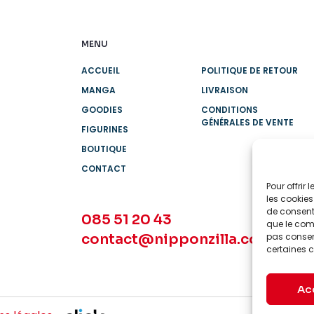
MENU
ACCUEIL
POLITIQUE DE RETOUR
MANGA
LIVRAISON
GOODIES
CONDITIONS
GÉNÉRALES DE VENTE
FIGURINES
BOUTIQUE
CONTACT
Pour offrir
les cookies
de consenti
085 51 20 43
que le comp
contact@nipponzilla.com
pas consent
certaines c
Ac