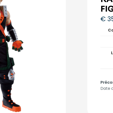
FI
€
3
Ca
L
Préco
Date d