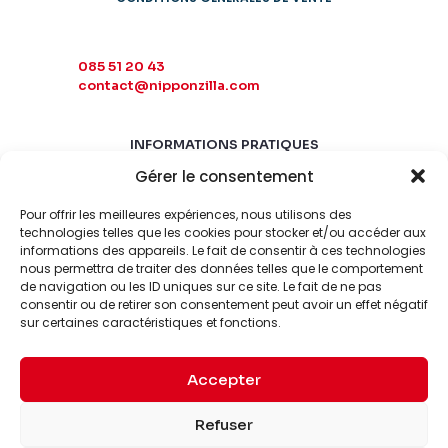
085 51 20 43
contact@nipponzilla.com
INFORMATIONS PRATIQUES
Gérer le consentement
MARDI-SAMEDI
10:00 - 18:00
Pour offrir les meilleures expériences, nous utilisons des
LUNDI-DIMANCHE
technologies telles que les cookies pour stocker et/ou accéder aux
informations des appareils. Le fait de consentir à ces technologies
FERMÉ
nous permettra de traiter des données telles que le comportement
de navigation ou les ID uniques sur ce site. Le fait de ne pas
consentir ou de retirer son consentement peut avoir un effet négatif
sur certaines caractéristiques et fonctions.
Accepter
© 2026 Nipponzilla. Tous
Mentions
Refuser
droits réservés.
légales