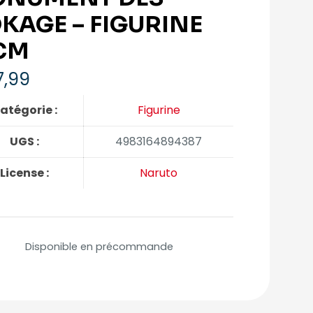
KAGE – FIGURINE
CM
,99
atégorie :
Figurine
UGS :
4983164894387
License :
Naruto
Disponible en précommande