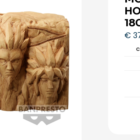
HO
18
€
37
C