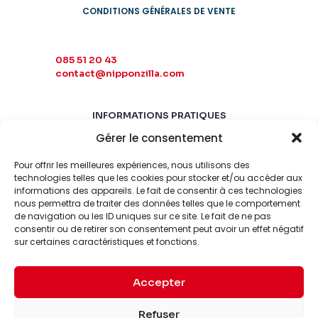
CONDITIONS GÉNÉRALES DE VENTE
085 51 20 43
contact@nipponzilla.com
INFORMATIONS PRATIQUES
Gérer le consentement
MARDI-SAMEDI
10:00 - 18:00
Pour offrir les meilleures expériences, nous utilisons des
LUNDI-DIMANCHE
technologies telles que les cookies pour stocker et/ou accéder aux
informations des appareils. Le fait de consentir à ces technologies
FERMÉ
nous permettra de traiter des données telles que le comportement
de navigation ou les ID uniques sur ce site. Le fait de ne pas
consentir ou de retirer son consentement peut avoir un effet négatif
sur certaines caractéristiques et fonctions.
Accepter
© 2026 Nipponzilla. Tous
Mentions
Refuser