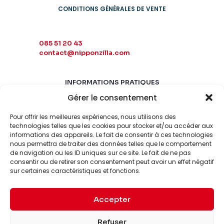
CONDITIONS GÉNÉRALES DE VENTE
085 51 20 43
contact@nipponzilla.com
INFORMATIONS PRATIQUES
Gérer le consentement
MARDI-SAMEDI
10:00 - 18:00
Pour offrir les meilleures expériences, nous utilisons des
LUNDI-DIMANCHE
technologies telles que les cookies pour stocker et/ou accéder aux
informations des appareils. Le fait de consentir à ces technologies
FERMÉ
nous permettra de traiter des données telles que le comportement
de navigation ou les ID uniques sur ce site. Le fait de ne pas
consentir ou de retirer son consentement peut avoir un effet négatif
sur certaines caractéristiques et fonctions.
Accepter
© 2026 Nipponzilla. Tous
Mentions
Refuser