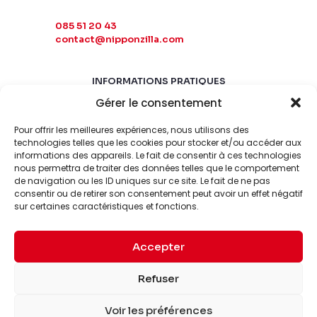
085 51 20 43
contact@nipponzilla.com
INFORMATIONS PRATIQUES
Gérer le consentement
MARDI-SAMEDI
10:00 - 18:00
Pour offrir les meilleures expériences, nous utilisons des
LUNDI-DIMANCHE
technologies telles que les cookies pour stocker et/ou accéder aux
informations des appareils. Le fait de consentir à ces technologies
FERMÉ
nous permettra de traiter des données telles que le comportement
de navigation ou les ID uniques sur ce site. Le fait de ne pas
consentir ou de retirer son consentement peut avoir un effet négatif
sur certaines caractéristiques et fonctions.
Accepter
© 2026 Nipponzilla. Tous
Mentions
Refuser
droits réservés.
légales
Voir les préférences