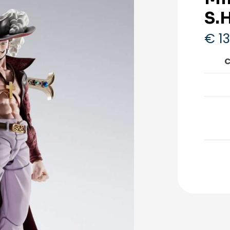
S.
€
13
C