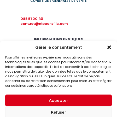
CONDITIONS GÉNÉRALES DE VENTE
085 51 20 43
contact@nipponzilla.com
INFORMATIONS PRATIQUES
Gérer le consentement
MARDI-SAMEDI
10:00 - 18:00
Pour offrir les meilleures expériences, nous utilisons des
LUNDI-DIMANCHE
technologies telles que les cookies pour stocker et/ou accéder aux
informations des appareils. Le fait de consentir à ces technologies
FERMÉ
nous permettra de traiter des données telles que le comportement
de navigation ou les ID uniques sur ce site. Le fait de ne pas
consentir ou de retirer son consentement peut avoir un effet négatif
sur certaines caractéristiques et fonctions.
Accepter
© 2026 Nipponzilla. Tous
Mentions
Refuser
droits réservés.
légales