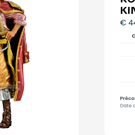
KI
€
4
C
Préco
Date d