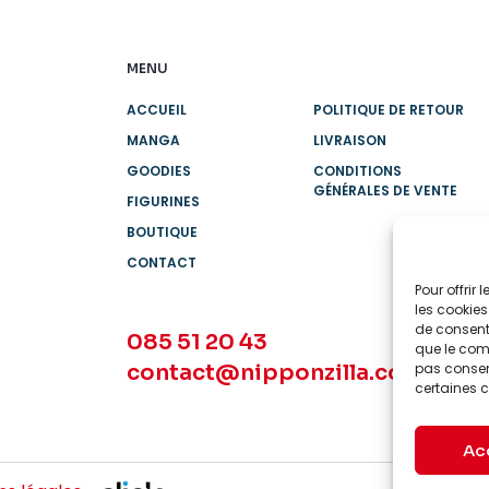
MENU
ACCUEIL
POLITIQUE DE RETOUR
MANGA
LIVRAISON
GOODIES
CONDITIONS
GÉNÉRALES DE VENTE
FIGURINES
BOUTIQUE
CONTACT
Pour offrir
les cookies
de consenti
085 51 20 43
que le comp
contact@nipponzilla.com
pas consent
certaines c
Ac