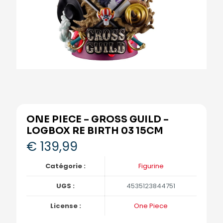
ONE PIECE – GROSS GUILD –
LOGBOX RE BIRTH 03 15CM
€
139,99
Catégorie :
Figurine
UGS :
4535123844751
License :
One Piece