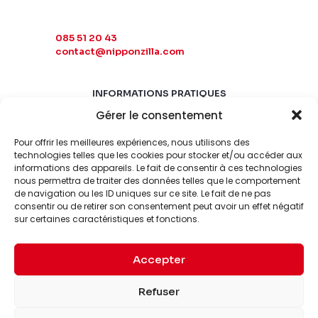
085 51 20 43
contact@nipponzilla.com
INFORMATIONS PRATIQUES
Gérer le consentement
MARDI-SAMEDI
10:00 - 18:00
Pour offrir les meilleures expériences, nous utilisons des
LUNDI-DIMANCHE
technologies telles que les cookies pour stocker et/ou accéder aux
informations des appareils. Le fait de consentir à ces technologies
FERMÉ
nous permettra de traiter des données telles que le comportement
de navigation ou les ID uniques sur ce site. Le fait de ne pas
consentir ou de retirer son consentement peut avoir un effet négatif
sur certaines caractéristiques et fonctions.
Accepter
© 2026 Nipponzilla. Tous
Mentions
Refuser
droits réservés.
légales