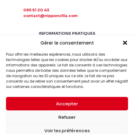
085 51 20 43
contact@nipponzilla.com
INFORMATIONS PRATIQUES
Gérer le consentement
MARDI-SAMEDI
10:00 - 18:00
Pour offrir les meilleures expériences, nous utilisons des
LUNDI-DIMANCHE
technologies telles que les cookies pour stocker et/ou accéder aux
informations des appareils. Le fait de consentir à ces technologies
FERMÉ
nous permettra de traiter des données telles que le comportement
de navigation ou les ID uniques sur ce site. Le fait de ne pas
consentir ou de retirer son consentement peut avoir un effet négatif
sur certaines caractéristiques et fonctions.
Accepter
© 2026 Nipponzilla. Tous
Mentions
Refuser
droits réservés.
légales
Voir les préférences