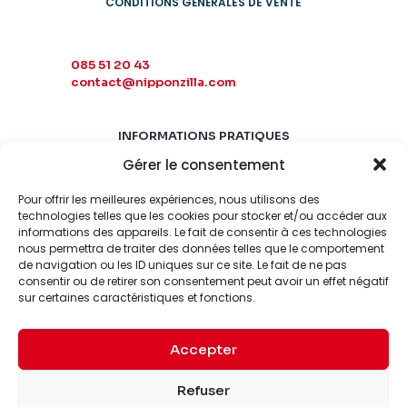
CONDITIONS GÉNÉRALES DE VENTE
085 51 20 43
contact@nipponzilla.com
INFORMATIONS PRATIQUES
Gérer le consentement
MARDI-SAMEDI
10:00 - 18:00
Pour offrir les meilleures expériences, nous utilisons des
LUNDI-DIMANCHE
technologies telles que les cookies pour stocker et/ou accéder aux
informations des appareils. Le fait de consentir à ces technologies
FERMÉ
nous permettra de traiter des données telles que le comportement
de navigation ou les ID uniques sur ce site. Le fait de ne pas
consentir ou de retirer son consentement peut avoir un effet négatif
sur certaines caractéristiques et fonctions.
Accepter
© 2026 Nipponzilla. Tous
Mentions
Refuser
droits réservés.
légales